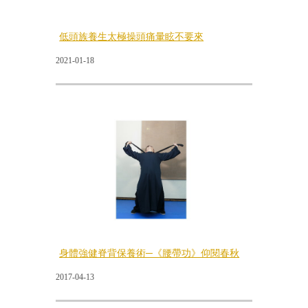
低頭族養生太極操頭痛暈眩不要來
2021-01-18
身體強健脊背保養術─《腰帶功》仰閱春秋
2017-04-13