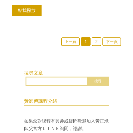
點我撥放
1
2
上一頁
下一頁
搜尋文章
黃師傅課程介紹
如果您對課程有興趣或疑問歡迎加入黃正斌
師父
官方ＬＩＮＥ
詢問，謝謝。