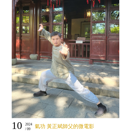
10
2024
氣功 黃正斌師父的微電影
/ 09