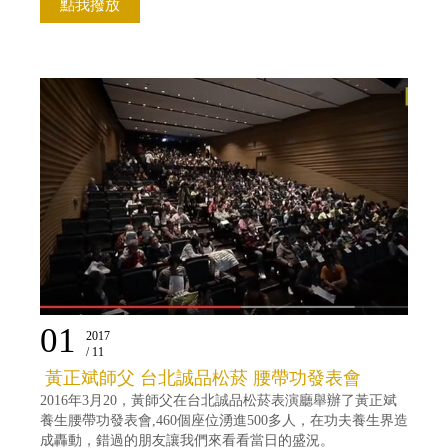
點我撥放
01
2017
/ 11
黃正斌師父 台北誠品松菸 腰帶功發表會
2016年3月20，黃師父在台北誠品松菸表演廳舉辦了黃正斌
養生腰帶功發表會,460個座位湧進500多人，在功夫養生界造
成轟動，錯過的朋友讓我們來看看當日的盛況。