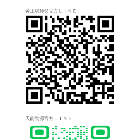
黃正斌師父官方ＬＩＮＥ
天能勁源官方ＬＩＮＥ