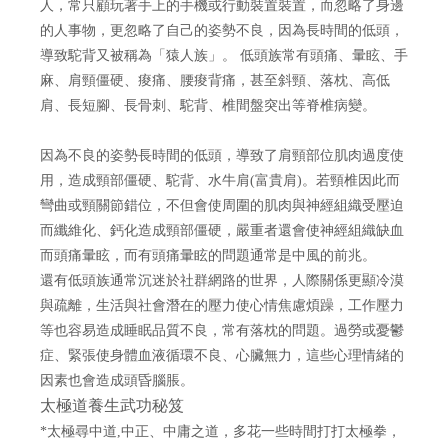
人，常只顧玩著手上的手機或行動裝置裝置
，而忽略了身邊
的人事物，更忽略了自己的姿勢不良，
因為長時間的低頭，
導致駝背
又被稱為「
猿人族
」
。
低頭族常有頭痛、暈眩、手
麻、肩頸僵硬、痠痛、腰痠背痛，甚至斜頸、落枕、高低
肩、長短腳、長骨刺、駝背、椎間盤突出等脊椎病變
。
因為不良的姿勢長時間的低頭，導致了肩頸部位肌肉過度使
用，造成頸部僵硬、駝背、水牛肩
(
富貴肩
)
。若頸椎因此而
彎曲或頸關節錯位，不但會使周圍的肌肉與神經組織受壓迫
而纖維化、鈣化造成頸部僵硬，嚴重者還會使神經組織缺血
而頭痛暈眩，而有頭痛暈眩的問題通常是中風的前兆。
還有低頭族通常沉迷於社群網路的世界，人際關係更顯冷漠
與疏離，生活與社會潛在的壓力使心情焦慮煩躁，工作壓力
等也容易造成睡眠品質不良，常有落枕的問題。過勞或憂鬱
症、緊張使身體血液循環不良、心臟無力，這些心理情緒的
因素也會造成頭昏腦脹。
太極道養生武功秘笈
*太極尋中道
,
中正、中庸之道，多花一些時間打打太極拳，