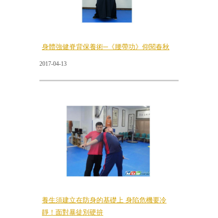
身體強健脊背保養術─《腰帶功》仰閱春秋
2017-04-13
養生須建立在防身的基礎上 身陷危機要冷
靜！面對暴徒別硬拚