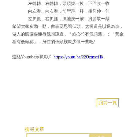
左轉轉、右轉轉，頭頂拔一拔，下巴收一收
向左看、向右看，前彎拜一拜，後仰伸一伸
左抓抓、右抓抓，風池按一按，肩膀敲一敲
希望大家多動一動，做事要忍讓低頭，太極道是以退為進，
做人的態度要懂得低頭謙遜，
「虛心竹有低頭葉」
；「黃金
稻有低頭穗」
，身體的低頭族就少做一些吧
!
連結Youtube示範影片
https://youtu.be/22Oztnsc1Ik
回前一頁
搜尋文章