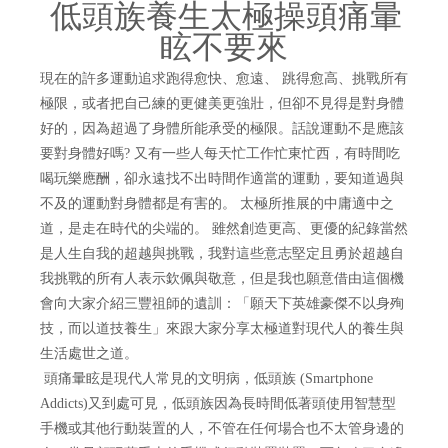
低頭族養生太極操頭痛暈
眩不要來
現在的許多運動追求跑得愈快、愈遠、
跳得愈高、挑戰所有
極限，或者把自己練的更健美更強壯，但卻不見得是對身體
好的，因為超過了身體所能承受的極限。話說運動不是應該
要對身體好嗎
?
又有一些人每天忙工作忙東忙西，有時間吃
喝玩樂應酬，卻永遠找不出時間作適當的運動，要知道過與
不及的運動對身體都是有害的。
太極所推展的中庸適中之
道，是走在時代的尖端的。
雖然創造更高、更優的紀錄當然
是人生自我的超越與挑戰，我對這些意志堅定且勇於超越自
我挑戰的所有人表示欽佩與敬意，但是我也願意借由這個機
會向大家介紹三豐祖師的遺訓：「願天下英雄豪傑不以身殉
技，而以道技養生」來跟大家分享太極道對現代人的養生與
生活處世之道。
頭痛暈眩
是
現代人常見的文明病，
低頭族
(Smartphone
Addicts)
又到處可見，低頭族因為長時間低著頭使用智慧型
手機或其他行動裝置的人，不管在任何場合也不太管身邊的