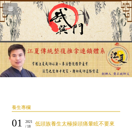
養生專欄
01
2021
低頭族養生太極操頭痛暈眩不要來
/ 18