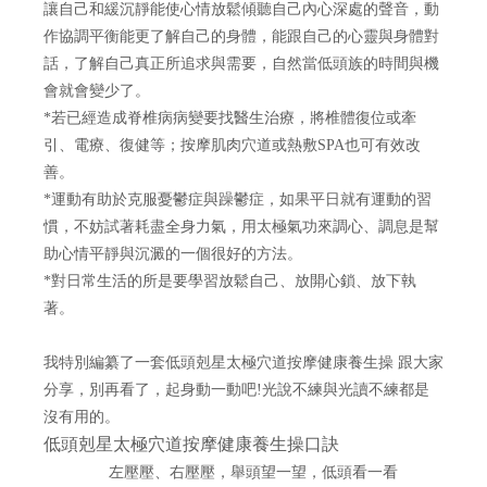
讓自己和緩沉靜能使心情放鬆傾聽自己內心深處的聲音，動
作協調平衡能更了解自己的身體，能跟自己的心靈與身體對
話，了解自己真正所追求與需要，自然當低頭族的時間與機
會就會變少了。
*若已經造成脊椎病病變要找醫生治療，將椎體復位或牽
引、電療、復健等；按摩肌肉穴道或熱敷
SPA
也可有效改
善。
*運動有助於克服憂鬱症與躁鬱症，如果平日就有運動的習
慣，不妨試著耗盡全身力氣，用太極氣功來調心、調息是幫
助心情平靜與沉澱的一個很好的方法。
*對日常生活的所是要學習放鬆自己、放開心鎖、放下執
著。
我特別編纂了一套
低頭剋星太極穴道按摩健康養生操
跟大家
分享，別再看了，起身動一動吧
!
光說不練與光讀不練都是
沒有用的。
低頭剋星太極穴道按摩健康養生操口訣
左壓壓、右壓壓，舉頭望一望，低頭看一看