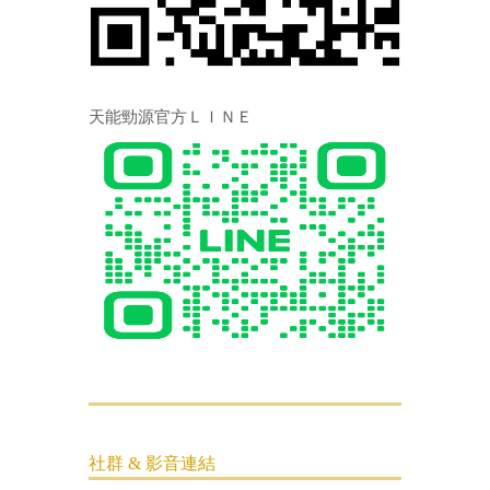
天能勁源官方ＬＩＮＥ
社群 & 影音連結